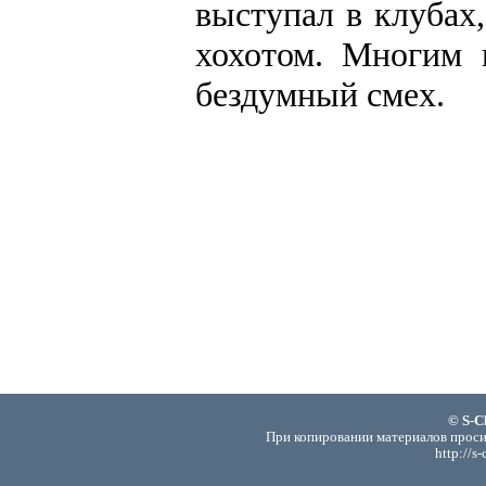
выступал в клубах
хохотом. Многим 
бездумный смех.
© S-C
При копировании материалов проси
http://s