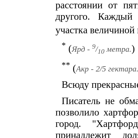
расстоянии от пят
другого. Каждый
участка величиной 
*
(
)
9
Ярд -
/
метра.
10
**
(
Акр - 2/5 гектара
Всюду прекрасные
Писатель не обма
позволило хартфор
город. "Хартфо
принадлежит до