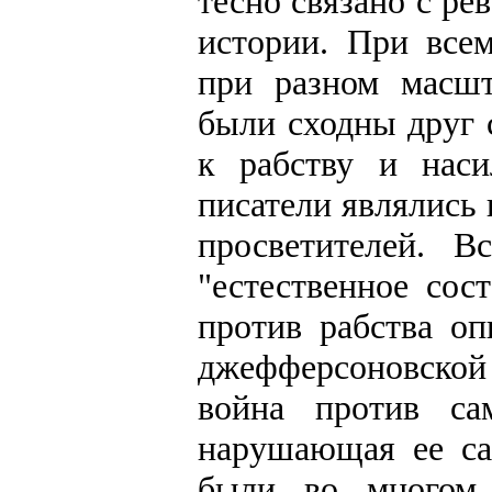
тесно связано с р
истории. При всем
при разном масшт
были сходны друг 
к рабству и нас
писатели являлись
просветителей. В
"естественное сос
против рабства о
джефферсоновской
война против са
нарушающая ее са
были во многом 