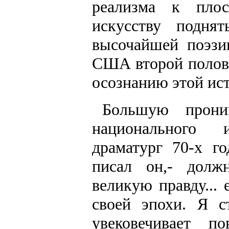
реализма к плос
искусству подня
высочайшей поэзи
США второй полов
осознанию этой ис
Большую прониц
национального 
драматург 70-х г
писал он,- долж
великую правду...
своей эпохи. Я с
увековечивает п