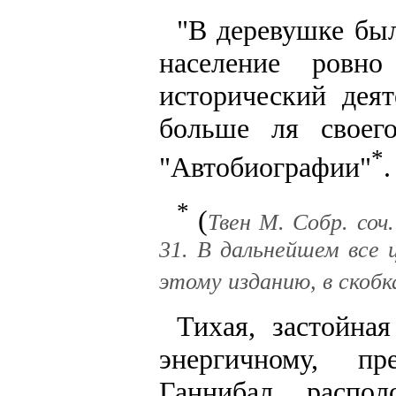
"В деревушке был
население ровн
исторический деят
больше ля своег
*
"Автобиографии"
.
*
(
Твен М. Собр. соч.
31. В дальнейшем все 
этому изданию, в скоб
Тихая, застойн
энергичному, п
Ганнибал, распо