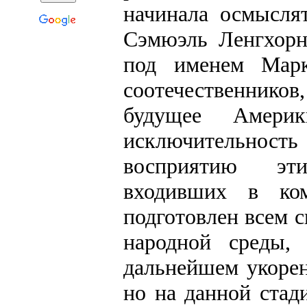
начинала осмысля
Сэмюэль Ленгхорн
под именем Марк
соотечественнико
будущее Амер
исключительнос
восприятию эти
входивших в ком
подготовлен всем 
народной среды,
дальнейшем укорен
но на данной стад