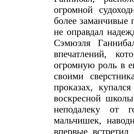
огромной судоход
более заманчивые 
не оправдал надеж
Сэмюэля Ганниба
впечатлений, ко
огромную роль в е
своими сверстни
проказах, купалс
воскресной школы
неподалеку от г
мальчишек, навод
впервые встретил