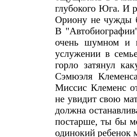
глубокого Юга. И 
Ориону не чужды 
В "Автобиографии"
очень шумном и н
услужении в семь
горло затянул ка
Сэмюэля Клеменса
Миссис Клеменс от
не увидит свою мат
должна останавлива
постарше, ты бы м
одинокий ребенок м