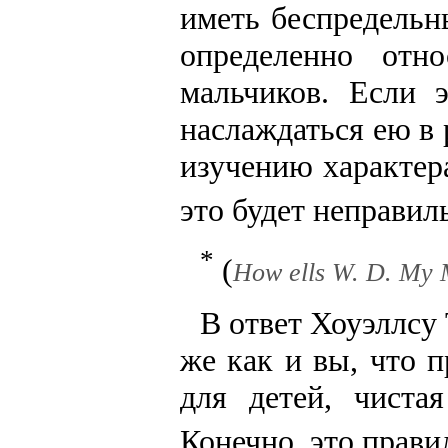
иметь беспредель
определенно отн
мальчиков. Если 
наслаждаться ею в 
изучению характера
это будет неправил
*
(
How ells W. D. My M
В ответ Хоуэллсу 
же как и вы, что 
для детей, чиста
Конечно, это прави