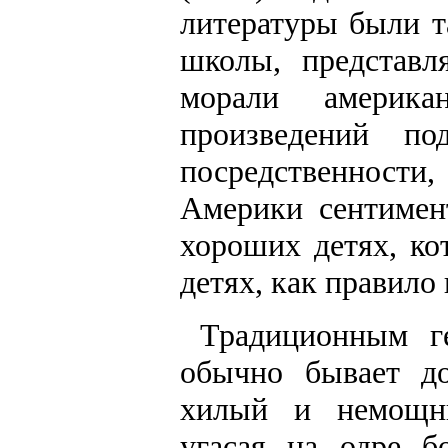
литературы были т
школы, представл
морали америка
произведений по
посредственнос
Америки сентимен
хороших детях, ко
детях, как правило
Традиционным г
обычно бывает до
хилый и немощн
угасая на одре б