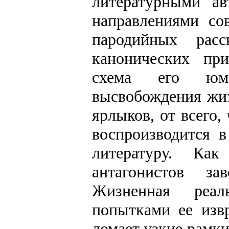
литературными а
направлениями со
пародийных рас
канонических пр
схема его юмо
высвобождения жи
ярлыков, от всего,
воспроизводится 
литературу. Ка
антагонистов за
Жизненная реал
попытками ее изв
ломает узкие рамк