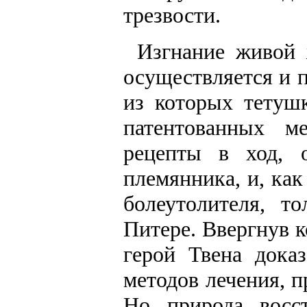
трезвости.
Изгнание живой 
осуществляется и 
из которых тетуш
патентованных м
рецепты в ход, о
племянника, и, как
болеутолителя, т
Питере. Ввергнув к
герой Твена дока
методов лечения, п
Но природа восс