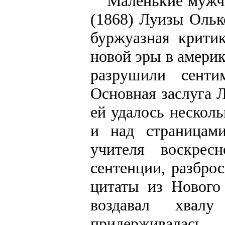
"Маленькие мужч
(1868) Луизы Ольк
буржуазная крити
новой эры в америк
разрушили сентим
Основная заслуга 
ей удалось нескол
и над страницам
учителя воскрес
сентенции, разбро
цитаты из Нового
воздавал хвал
придерживалас