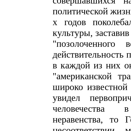
совершавшихся н
политической жиз
х годов поколеба
культуры, заставив
"позолоченного 
действительность 
в каждой из них о
"американской тр
широко известной 
увидел первопри
человечества 
неравенства, то
несоответствии