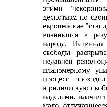
этими "некороно
деспотизм по свои
европейские "станд
возникшая в резу
народа. Истинна
свободы раскрыв
недавней революц
планомерному уни
процесс проходи
юридическую свобо
наделами, влачили
мало отличавшеес