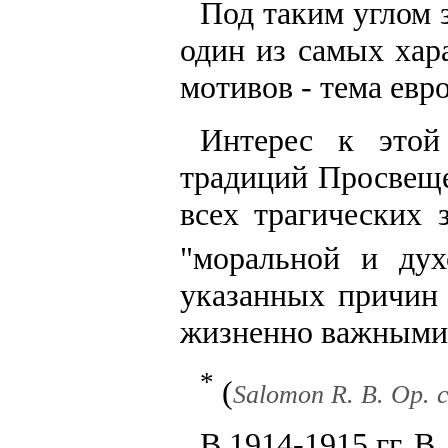
Под таким углом з
один из самых хар
мотивов - тема евр
Интерес к этой
традиций Просвеще
всех трагических 
"моральной и дух
указанных причин 
жизненно важными
*
(
Salomon R. B. Op. ci
В 1914-1915 гг. В